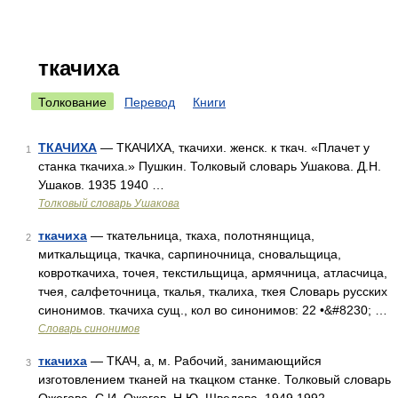
ткачиха
Толкование
Перевод
Книги
ТКАЧИХА
— ТКАЧИХА, ткачихи. женск. к ткач. «Плачет у
1
станка ткачиха.» Пушкин. Толковый словарь Ушакова. Д.Н.
Ушаков. 1935 1940 …
Толковый словарь Ушакова
ткачиха
— ткательница, ткаха, полотнянщица,
2
миткальщица, ткачка, сарпиночница, сновальщица,
ковроткачиха, точея, текстильщица, армячница, атласчица,
тчея, салфеточница, ткалья, ткалиха, ткея Словарь русских
синонимов. ткачиха сущ., кол во синонимов: 22 •&#8230; …
Словарь синонимов
ткачиха
— ТКАЧ, а, м. Рабочий, занимающийся
3
изготовлением тканей на ткацком станке. Толковый словарь