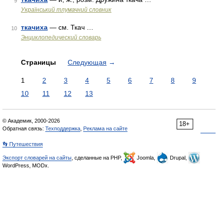
9
Український тлумачний словник
ткачиха
— см. Ткач …
10
Энциклопедический словарь
Страницы
Следующая
→
1
2
3
4
5
6
7
8
9
10
11
12
13
© Академик, 2000-2026
18+
Обратная связь:
Техподдержка
,
Реклама на сайте
👣 Путешествия
Экспорт словарей на сайты
, сделанные на PHP,
Joomla,
Drupal,
WordPress, MODx.