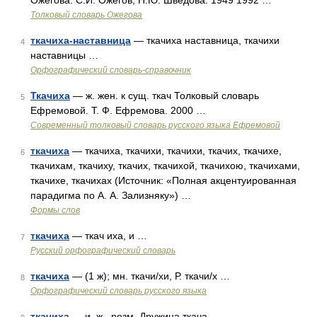
Ожегова. С.И. Ожегов, Н.Ю. Шведова. 1949 1992 …
Толковый словарь Ожегова
ткачиха-наставница
— ткачиха наставница, ткачихи
4
наставницы …
Орфографический словарь-справочник
Ткачиха
— ж. жен. к сущ. ткач Толковый словарь
5
Ефремовой. Т. Ф. Ефремова. 2000 …
Современный толковый словарь русского языка Ефремовой
ткачиха
— ткачиха, ткачихи, ткачихи, ткачих, ткачихе,
6
ткачихам, ткачиху, ткачих, ткачихой, ткачихою, ткачихами,
ткачихе, ткачихах (Источник: «Полная акцентуированная
парадигма по А. А. Зализняку») …
Формы слов
ткачиха
— ткач иха, и …
7
Русский орфографический словарь
ткачиха
— (1 ж); мн. ткачи/хи, Р. ткачи/х …
8
Орфографический словарь русского языка
ткачиха
— и, ж., розм. Дружина ткача …